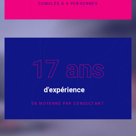
CUMULÉS À 6 PERSONNES
17
ans
d'expérience
EN MOYENNE PAR CONSULTANT